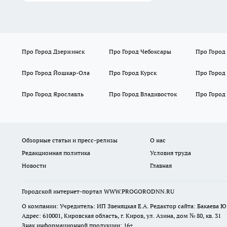
Про Город Дзержинск
Про Город Чебоксары
Про Город
Про Город Йошкар-Ола
Про Город Курск
Про Город
Про Город Ярославль
Про Город Владивосток
Про Город
Обзорные статьи и пресс-релизы
О нас
Редакционная политика
Условия труда
Новости
Главная
Городской интернет-портал WWW.PROGORODNN.RU
О компании: Учредитель: ИП Звеняцкая Е.А. Редактор сайта: Бакаева Ю.
Адрес: 610001, Кировская область, г. Киров, ул. Азина, дом № 80, кв. 31
Знак информационной продукции: 16+