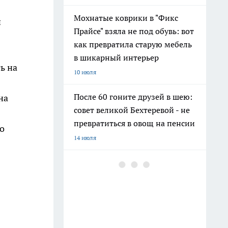
Мохнатые коврики в "Фикс
й
Прайсе" взяла не под обувь: вот
как превратила старую мебель
в шикарный интерьер
ь на
10 июля
После 60 гоните друзей в шею:
на
совет великой Бехтеревой - не
превратиться в овощ на пенсии
о
14 июля
Гигант с нежной душой: как
создать белоснежную стену
цветов, от которой
невозможно отвести взгляд
13 июля