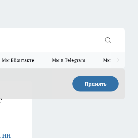
Мы ВКонтакте
Мы в Telegram
Мы в MAX
Принять
т
д НН