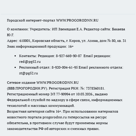
Городской интернет-портал WWW.PROGORODNN.RU
О компании: Учредитель: ИП Звеняцкая Е.А. Редактор сайта: Бакаева
Ю.Г.
Адрес: 610001, Кировская область, г. Киров, ул. Азина, дом № 80, кв. 31
Знак информационной продукции: 16+
Контакты: Редакция: 8-927-669-90-87 Email редакции:
red@pg52.ru
Рекламный отдел: 8-920-004-61-95 Email рекламного отдела:
st@pg52.ru
Сетевое издание WWW.PROGORODNN.RU
(ВВВ.ПРОГОРОДНН.РУ). Регистрация РКН: №: 7378360181.
Регистрационный номер ЭЛ 77-90994 от 10.03.2026., выдано
Федеральной службой по надзору в сфере связи, информационных
технологий и массовых коммуникаций.
Возрастная категория сайта 16+. При использовании материалов
новостного портала progorodnn.ru гиперссылка на ресурс
обязательна
,
в противном случае будут применены нормы
законодательства РФ об авторских и смежных правах.