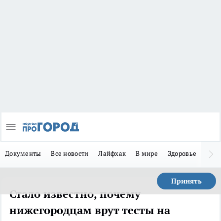
Документы
Все новости
Лайфхак
В мире
Здоровье
Зака
Принять
Стало известно, почему
нижегородцам врут тесты на