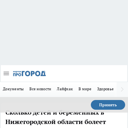
Документы
Все новости
Лайфхак
В мире
Здоровье
Зака
Принять
Сколько детей и беременных в
Нижегородской области болеет