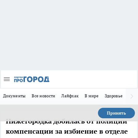
Документы
Все новости
Лайфхак
В мире
Здоровье
Зака
Принять
Нижегородка добилась от полиции
компенсации за избиение в отделе