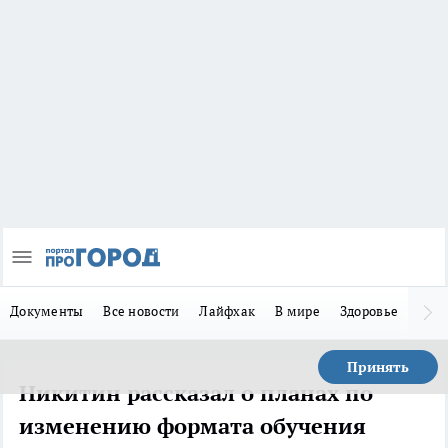
Документы
Все новости
Лайфхак
В мире
Здоровье
Зака
Принять
Никитин рассказал о планах по
изменению формата обучения