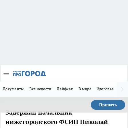
Документы
Все новости
Лайфхак
В мире
Здоровье
Зака
Принять
Задержан начальник
нижегородского ФСИН Николай