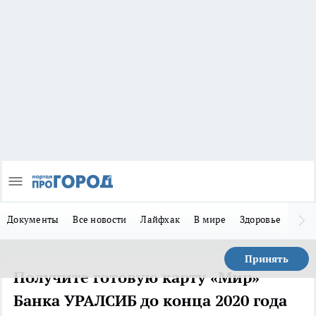
Документы
Все новости
Лайфхак
В мире
Здоровье
Зака
Принять
Получите готовую карту «Мир»
Банка УРАЛСИБ до конца 2020 года