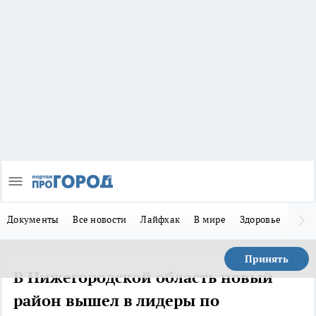
Документы
Все новости
Лайфхак
В мире
Здоровье
Зака
Принять
В Нижегородской область новый
район вышел в лидеры по