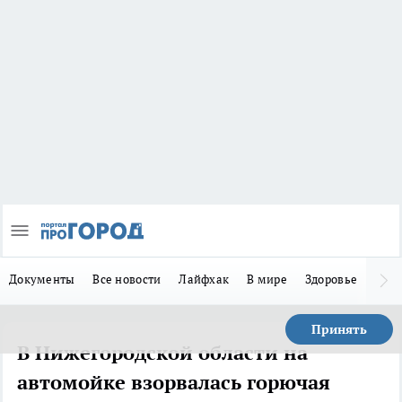
Документы
Все новости
Лайфхак
В мире
Здоровье
Зака
Принять
В Нижегородской области на
автомойке взорвалась горючая