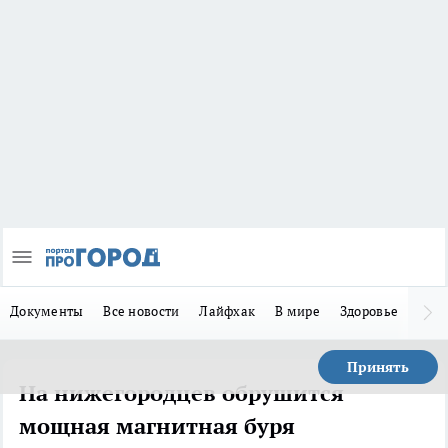
Документы
Все новости
Лайфхак
В мире
Здоровье
Зака
Принять
На нижегородцев обрушится
мощная магнитная буря