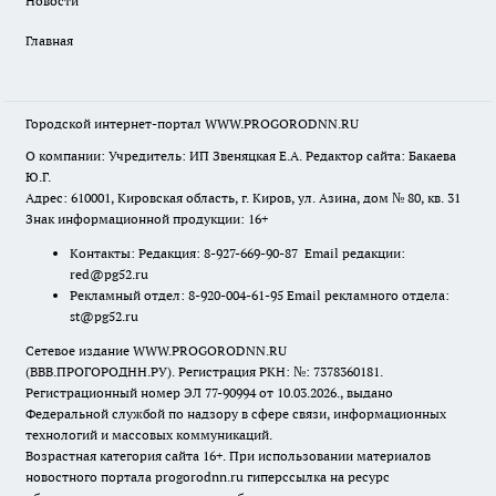
Новости
Главная
Городской интернет-портал WWW.PROGORODNN.RU
О компании: Учредитель: ИП Звеняцкая Е.А. Редактор сайта: Бакаева
Ю.Г.
Адрес: 610001, Кировская область, г. Киров, ул. Азина, дом № 80, кв. 31
Знак информационной продукции: 16+
Контакты: Редакция: 8-927-669-90-87 Email редакции:
red@pg52.ru
Рекламный отдел: 8-920-004-61-95 Email рекламного отдела:
st@pg52.ru
Сетевое издание WWW.PROGORODNN.RU
(ВВВ.ПРОГОРОДНН.РУ). Регистрация РКН: №: 7378360181.
Регистрационный номер ЭЛ 77-90994 от 10.03.2026., выдано
Федеральной службой по надзору в сфере связи, информационных
технологий и массовых коммуникаций.
Возрастная категория сайта 16+. При использовании материалов
новостного портала progorodnn.ru гиперссылка на ресурс