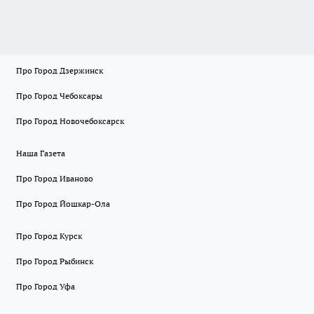
Про Город Дзержинск
Про Город Чебоксары
Про Город Новочебоксарск
Наша Газета
Про Город Иваново
Про Город Йошкар-Ола
Про Город Курск
Про Город Рыбинск
Про Город Уфа