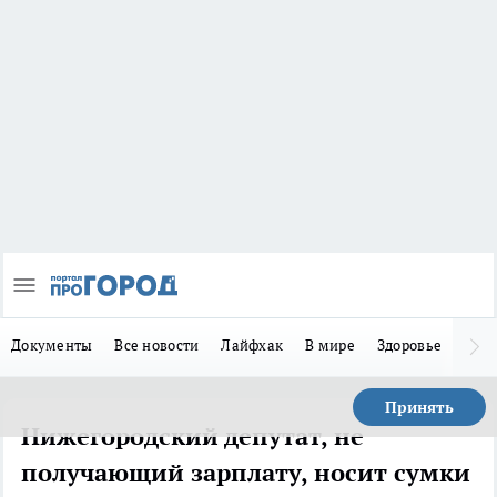
Документы
Все новости
Лайфхак
В мире
Здоровье
Зака
Принять
Нижегородский депутат, не
получающий зарплату, носит сумки