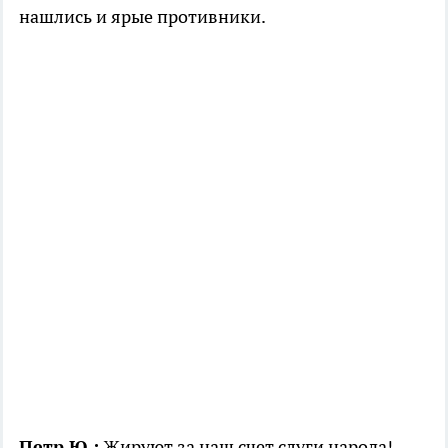
нашлись и ярые противники.
Петр Ю.:
Жируют за наш счет слуги народа!