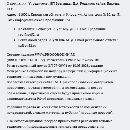
О компании: Учредитель: ИП Звеняцкая Е.А. Редактор сайта: Бакаева
Ю.Г.
Адрес: 610001, Кировская область, г. Киров, ул. Азина, дом № 80, кв. 31
Знак информационной продукции: 16+
Контакты: Редакция: 8-927-669-90-87 Email редакции:
red@pg52.ru
Рекламный отдел: 8-920-004-61-95 Email рекламного отдела:
st@pg52.ru
Сетевое издание WWW.PROGORODNN.RU
(ВВВ.ПРОГОРОДНН.РУ). Регистрация РКН: №: 7378360181.
Регистрационный номер ЭЛ 77-90994 от 10.03.2026., выдано
Федеральной службой по надзору в сфере связи, информационных
технологий и массовых коммуникаций.
Возрастная категория сайта 16+. При использовании материалов
новостного портала progorodnn.ru гиперссылка на ресурс
обязательна
,
в противном случае будут применены нормы
законодательства РФ об авторских и смежных правах.
Редакция портала не несет ответственности за комментарии
пользователей, а также материалы рубрики "народные новости".
«На информационном ресурсе применяются рекомендательные
технологии (информационные технологии предоставления