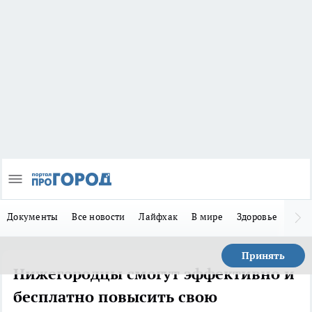
Документы
Все новости
Лайфхак
В мире
Здоровье
Зака
Принять
Нижегородцы смогут эффективно и
бесплатно повысить свою