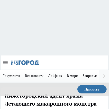
Документы
Все новости
Лайфхак
В мире
Здоровье
Зака
Принять
Нижегородский адепт храма
Летающего макаронного монстра