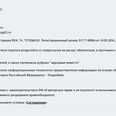
Г.
.ru
@pg52.ru
я РКН: №: 7378360181. Регистрационный номер ЭЛ 77-90994 от 10.03.2026., 
тного портала progorodnn.ru гиперссылка на ресурс обязательна
,
в противном 
елей, а также материалы рубрики "народные новости".
гии (информационные технологии предоставления информации на основе сбор
итории Российской Федерации)».
Подробнее
твии с законодательством РФ об авторском праве и не подлежит использовани
менного разрешения правообладателя.
нимаете условия «
Cоглашения
»