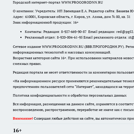
Городской интернет-портал WWW.PROGORODNN.RU
О компании: Учредитель: ИП Звеняцкая Е.А. Редактор сайта: Бакаева Ю.
Адрес: 610001, Кировская область, г. Киров, ул. Азина, дом № 80, кв. 31
Знак информационной продукции: 16+
Контакты: Редакция: 8-927-669-90-87 Email редакции: red@pg52
Рекламный отдел: 8-920-004-61-95 Email рекламного отдела: st
Сетевое издание WWW.PROGORODNN.RU (ВВВ.ПРОГОРОДНН.РУ). Регистраци
информационных технологий и массовых коммуникаций.
Возрастная категория сайта 16+. При использовании материалов новос
смежных правах.
Редакция портала не несет ответственности за комментарии пользоват
«На информационном ресурсе применяются рекомендательные техноло
предпочтениям пользователей сети "Интернет", находящихся на терр
Политика конфиденциальности и обработки персональных данных
Вся информация, размещенная на данном сайте, охраняется в соответс
воспроизведению, распространению, переработке не иначе как с пись
Внимание!
Совершая любые действия на сайте, вы автоматически при
16+