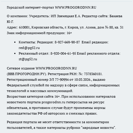
Городской интернет-портал WWW.PROGORODNN.RU
О компании: Учредитель: ИП Звеняцкая Е.А. Редактор сайта: Бакаева
Ю.Г.
Адрес: 610001, Кировская область, г. Киров, ул. Азина, дом № 80, кв. 31
Знак информационной продукции: 16+
Контакты: Редакция: 8-927-669-90-87 Email редакции:
red@pg52.ru
Рекламный отдел: 8-920-004-61-95 Email рекламного отдела:
st@pg52.ru
Сетевое издание WWW.PROGORODNN.RU
(ВВВ.ПРОГОРОДНН.РУ). Регистрация РКН: №: 7378360181.
Регистрационный номер ЭЛ 77-90994 от 10.03.2026., выдано
Федеральной службой по надзору в сфере связи, информационных
технологий и массовых коммуникаций.
Возрастная категория сайта 16+. При использовании материалов
новостного портала progorodnn.ru гиперссылка на ресурс
обязательна
,
в противном случае будут применены нормы
законодательства РФ об авторских и смежных правах.
Редакция портала не несет ответственности за комментарии
пользователей, а также материалы рубрики "народные новости".