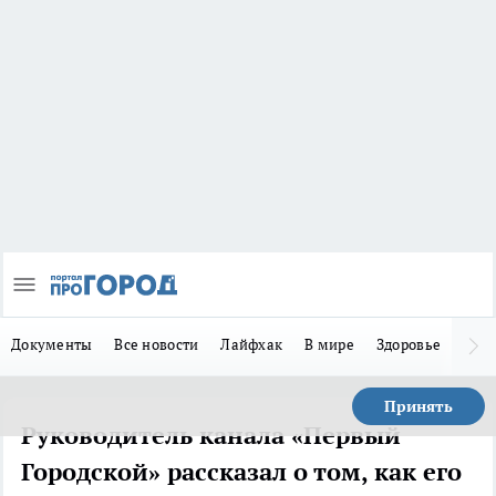
Документы
Все новости
Лайфхак
В мире
Здоровье
Зака
Принять
Руководитель канала «Первый
Городской» рассказал о том, как его