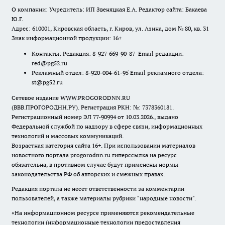
О компании: Учредитель: ИП Звеняцкая Е.А. Редактор сайта: Бакаева
Ю.Г.
Адрес: 610001, Кировская область, г. Киров, ул. Азина, дом № 80, кв. 31
Знак информационной продукции: 16+
Контакты: Редакция: 8-927-669-90-87 Email редакции:
red@pg52.ru
Рекламный отдел: 8-920-004-61-95 Email рекламного отдела:
st@pg52.ru
Сетевое издание WWW.PROGORODNN.RU
(ВВВ.ПРОГОРОДНН.РУ). Регистрация РКН: №: 7378360181.
Регистрационный номер ЭЛ 77-90994 от 10.03.2026., выдано
Федеральной службой по надзору в сфере связи, информационных
технологий и массовых коммуникаций.
Возрастная категория сайта 16+. При использовании материалов
новостного портала progorodnn.ru гиперссылка на ресурс
обязательна
,
в противном случае будут применены нормы
законодательства РФ об авторских и смежных правах.
Редакция портала не несет ответственности за комментарии
пользователей, а также материалы рубрики "народные новости".
«На информационном ресурсе применяются рекомендательные
технологии (информационные технологии предоставления