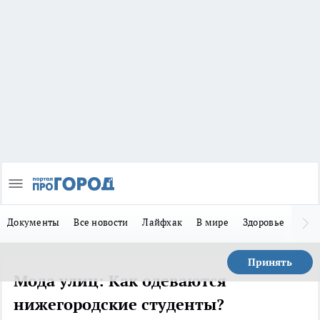
Документы
Все новости
Лайфхак
В мире
Здоровье
Зака
Принять
Мода улиц: Как одеваются
нижегородские студенты?