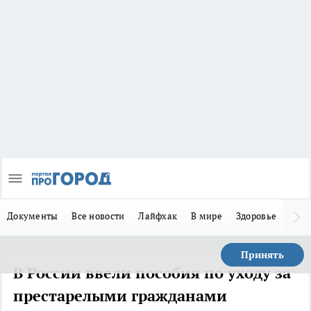
Документы
Все новости
Лайфхак
В мире
Здоровье
Зака
Принять
В России ввели пособия по уходу за
престарелыми гражданами