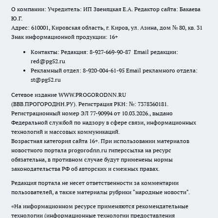
О компании: Учредитель: ИП Звеняцкая Е.А. Редактор сайта: Бакаева
Ю.Г.
Адрес: 610001, Кировская область, г. Киров, ул. Азина, дом № 80, кв. 31
Знак информационной продукции: 16+
Контакты: Редакция: 8-927-669-90-87 Email редакции:
red@pg52.ru
Рекламный отдел: 8-920-004-61-95 Email рекламного отдела:
st@pg52.ru
Сетевое издание WWW.PROGORODNN.RU
(ВВВ.ПРОГОРОДНН.РУ). Регистрация РКН: №: 7378360181.
Регистрационный номер ЭЛ 77-90994 от 10.03.2026., выдано
Федеральной службой по надзору в сфере связи, информационных
технологий и массовых коммуникаций.
Возрастная категория сайта 16+. При использовании материалов
новостного портала progorodnn.ru гиперссылка на ресурс
обязательна
,
в противном случае будут применены нормы
законодательства РФ об авторских и смежных правах.
Редакция портала не несет ответственности за комментарии
пользователей, а также материалы рубрики "народные новости".
«На информационном ресурсе применяются рекомендательные
технологии (информационные технологии предоставления