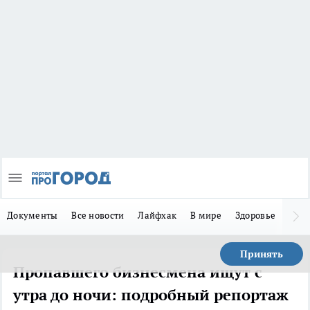
Документы
Все новости
Лайфхак
В мире
Здоровье
Зака
Принять
Пропавшего бизнесмена ищут с
утра до ночи: подробный репортаж