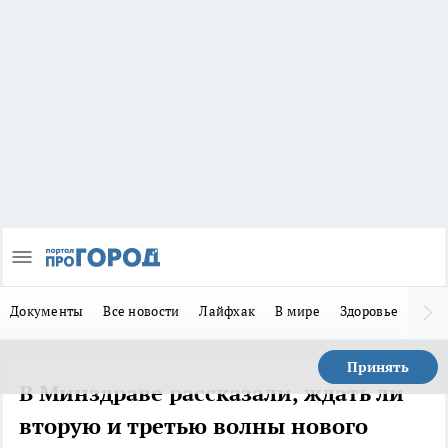
Документы
Все новости
Лайфхак
В мире
Здоровье
Зака
Принять
В Минздраве рассказали, ждать ли
вторую и третью волны нового