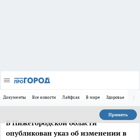
Документы
Все новости
Лайфхак
В мире
Здоровье
Зака
Принять
В Нижегородской области
опубликован указ об изменении в