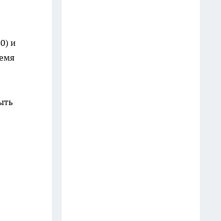
Старые простыни - сокровище
для хозяйки: как превратить
0) и
хлопковую ветошь в уютный
ремя
бисквитный плед
19 июля
Зубной пастой закупаюсь
ыть
оптом: вот как отмываю
сковородки до блеска — 5
работающих лайфхаков
18 июля
Фасад без бригады и лесов: чем
облицевать дом, чтобы он
выглядел дороже сайдинга, а
стоил вдвое меньше