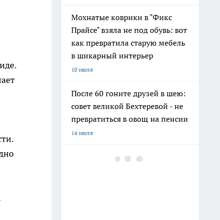
Мохнатые коврики в "Фикс
Прайсе" взяла не под обувь: вот
как превратила старую мебель
в шикарный интерьер
иде.
10 июля
лает
После 60 гоните друзей в шею:
совет великой Бехтеревой - не
превратиться в овощ на пенсии
14 июля
ти.
одно
Гигант с нежной душой: как
создать белоснежную стену
цветов, от которой
невозможно отвести взгляд
.
13 июля