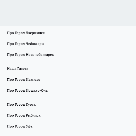
Про Город Дзержинск
Про Город Чебоксары
Про Город Новочебоксарск
Наша Газета
Про Город Иваново
Про Город Йошкар-Ола
Про Город Курск
Про Город Рыбинск
Про Город Уфа