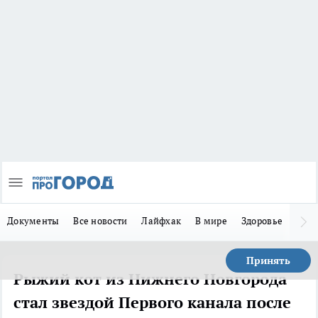
Документы
Все новости
Лайфхак
В мире
Здоровье
Зака
Принять
Рыжий кот из Нижнего Новгорода
стал звездой Первого канала после