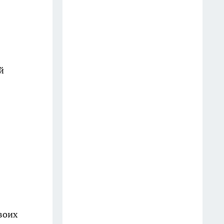
Шоколад, достойный короны:
любимый десерт Елизаветы II
по простому рецепту из
Букингемского дворца
16 июля
й
Эксперты назвали отличный
растворимый кофе: беру по 3
банки себе, на подарок и в
офис – проверенное качество
13 июля
6 опасных деревьев, которые
Мичурин называл запретными
для участков — а мы упрямо
продолжаем их сажать
воих
12 июля