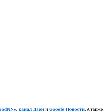
orodNN»
,
канал Дзен
и
Google Новости
. А также