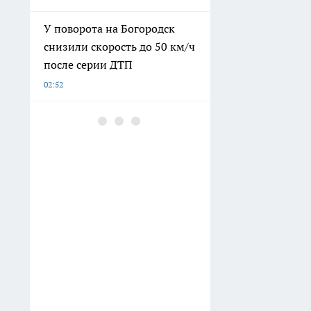
У поворота на Богородск
снизили скорость до 50 км/ч
после серии ДТП
02:52
Борная кислота заставит
томаты вязать кисть за
кистью: точная дозировка
на 10 литров воды
02:32
Простая формула счастья от
древнего мудреца Омара
Хайяма: перестаньте мерить
успех завтрашним днем и
начните жить