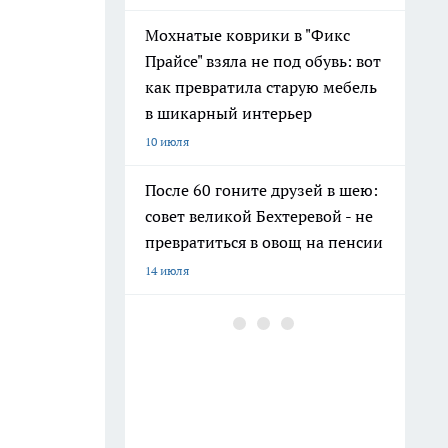
Мохнатые коврики в "Фикс
Прайсе" взяла не под обувь: вот
как превратила старую мебель
в шикарный интерьер
10 июля
После 60 гоните друзей в шею:
совет великой Бехтеревой - не
превратиться в овощ на пенсии
14 июля
Гигант с нежной душой: как
создать белоснежную стену
цветов, от которой
невозможно отвести взгляд
13 июля