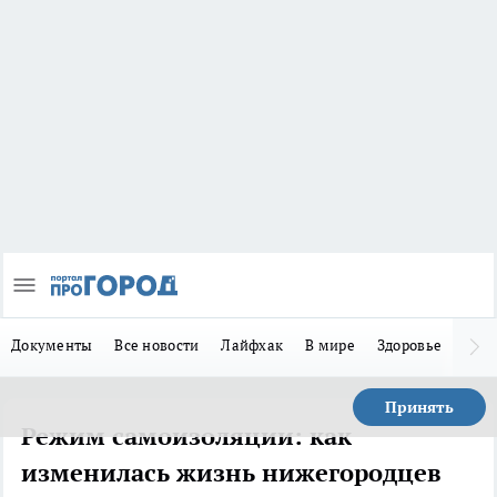
Документы
Все новости
Лайфхак
В мире
Здоровье
Зака
Принять
Режим самоизоляции: как
изменилась жизнь нижегородцев