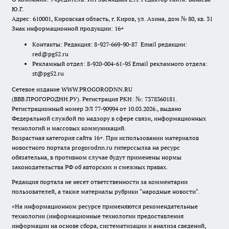
Ю.Г.
Адрес: 610001, Кировская область, г. Киров, ул. Азина, дом № 80, кв. 31
Знак информационной продукции: 16+
Контакты: Редакция: 8-927-669-90-87 Email редакции:
red@pg52.ru
Рекламный отдел: 8-920-004-61-95 Email рекламного отдела:
st@pg52.ru
Сетевое издание WWW.PROGORODNN.RU
(ВВВ.ПРОГОРОДНН.РУ). Регистрация РКН: №: 7378360181.
Регистрационный номер ЭЛ 77-90994 от 10.03.2026., выдано
Федеральной службой по надзору в сфере связи, информационных
технологий и массовых коммуникаций.
Возрастная категория сайта 16+. При использовании материалов
новостного портала progorodnn.ru гиперссылка на ресурс
обязательна
,
в противном случае будут применены нормы
законодательства РФ об авторских и смежных правах.
Редакция портала не несет ответственности за комментарии
пользователей, а также материалы рубрики "народные новости".
«На информационном ресурсе применяются рекомендательные
технологии (информационные технологии предоставления
информации на основе сбора, систематизации и анализа сведений,