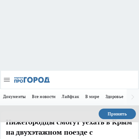
Документы
Все новости
Лайфхак
В мире
Здоровье
Зака
Принять
Нижегородцы смогут уехать в Крым
на двухэтажном поезде с