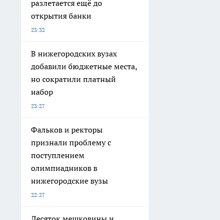
разлетается ещё до
открытия банки
23:32
В нижегородских вузах
добавили бюджетные места,
но сократили платный
набор
23:27
Фальков и ректоры
признали проблему с
поступлением
олимпиадников в
нижегородские вузы
22:27
Десяток мешковины и