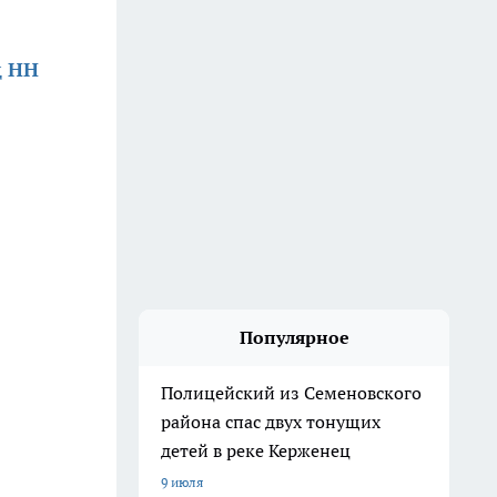
д НН
Популярное
Полицейский из Семеновского
района спас двух тонущих
детей в реке Керженец
9 июля