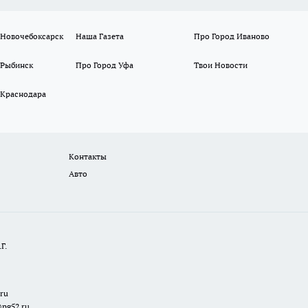
 Новочебоксарск
Наша Газета
Про Город Иваново
 Рыбинск
Про Город Уфа
Твои Новости
 Краснодара
Контакты
Авто
Г.
.ru
@pg52.ru