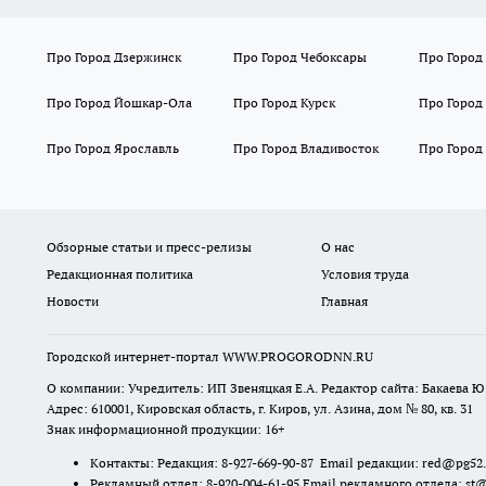
Про Город Дзержинск
Про Город Чебоксары
Про Город
Про Город Йошкар-Ола
Про Город Курск
Про Город
Про Город Ярославль
Про Город Владивосток
Про Город
Обзорные статьи и пресс-релизы
О нас
Редакционная политика
Условия труда
Новости
Главная
Городской интернет-портал WWW.PROGORODNN.RU
О компании: Учредитель: ИП Звеняцкая Е.А. Редактор сайта: Бакаева Ю.
Адрес: 610001, Кировская область, г. Киров, ул. Азина, дом № 80, кв. 31
Знак информационной продукции: 16+
Контакты: Редакция: 8-927-669-90-87 Email редакции: red@pg52
Рекламный отдел: 8-920-004-61-95 Email рекламного отдела: st