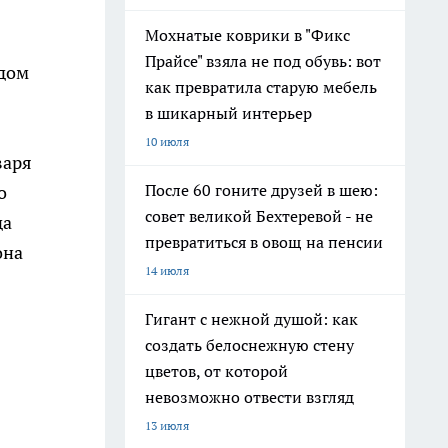
Мохнатые коврики в "Фикс
Прайсе" взяла не под обувь: вот
ядом
как превратила старую мебель
в шикарный интерьер
10 июля
варя
После 60 гоните друзей в шею:
о
совет великой Бехтеревой - не
да
превратиться в овощ на пенсии
она
14 июля
Гигант с нежной душой: как
создать белоснежную стену
цветов, от которой
невозможно отвести взгляд
13 июля