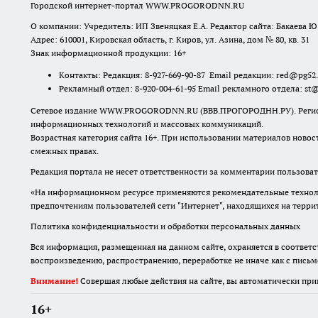
Городской интернет-портал WWW.PROGORODNN.RU
О компании: Учредитель: ИП Звеняцкая Е.А. Редактор сайта: Бакаева Ю.
Адрес: 610001, Кировская область, г. Киров, ул. Азина, дом № 80, кв. 31
Знак информационной продукции: 16+
Контакты: Редакция: 8-927-669-90-87 Email редакции: red@pg52
Рекламный отдел: 8-920-004-61-95 Email рекламного отдела: st
Сетевое издание WWW.PROGORODNN.RU (ВВВ.ПРОГОРОДНН.РУ). Регистраци
информационных технологий и массовых коммуникаций.
Возрастная категория сайта 16+. При использовании материалов новос
смежных правах.
Редакция портала не несет ответственности за комментарии пользоват
«На информационном ресурсе применяются рекомендательные техноло
предпочтениям пользователей сети "Интернет", находящихся на терр
Политика конфиденциальности и обработки персональных данных
Вся информация, размещенная на данном сайте, охраняется в соответс
воспроизведению, распространению, переработке не иначе как с пись
Внимание!
Совершая любые действия на сайте, вы автоматически при
16+