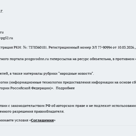
Г.
.ru
@pg52.ru
я РКН: №: 7378360181. Регистрационный номер ЭЛ 77-90994 от 10.03.2026., 
тного портала progorodnn.ru гиперссылка на ресурс обязательна
,
в противном 
елей, а также материалы рубрики "народные новости".
гии (информационные технологии предоставления информации на основе сбор
итории Российской Федерации)».
Подробнее
твии с законодательством РФ об авторском праве и не подлежит использовани
менного разрешения правообладателя.
нимаете условия «
Cоглашения
»