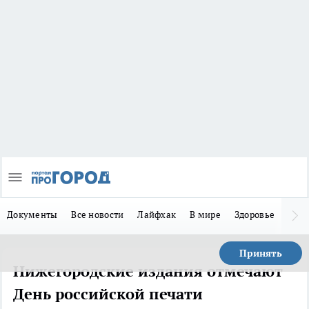
Документы
Все новости
Лайфхак
В мире
Здоровье
Зака
Принять
Нижегородские издания отмечают
День российской печати