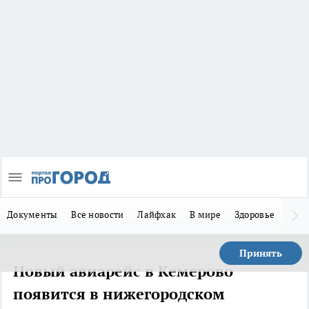
Документы
Все новости
Лайфхак
В мире
Здоровье
Зака
Принять
Новый авиарейс в Кемерово
появится в нижегородском