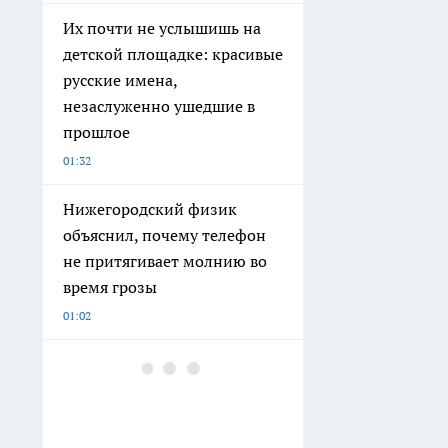
Их почти не услышишь на
детской площадке: красивые
русские имена,
незаслуженно ушедшие в
прошлое
01:32
Нижегородский физик
объяснил, почему телефон
не притягивает молнию во
время грозы
01:02
Обычные тапочки ушли в
утиль: россияне массово
выбирают новый вариант -
ноги меньше устают даже