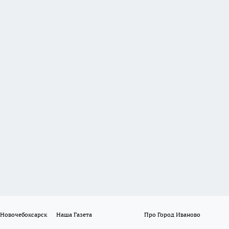
 Новочебоксарск
Наша Газета
Про Город Иваново