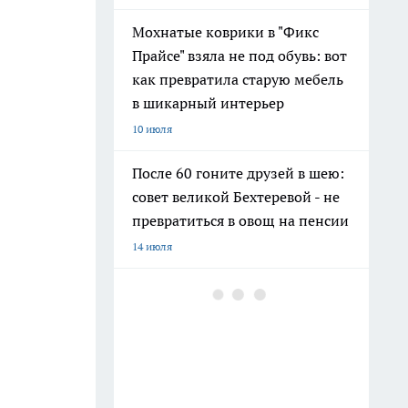
Мохнатые коврики в "Фикс
Прайсе" взяла не под обувь: вот
как превратила старую мебель
в шикарный интерьер
10 июля
После 60 гоните друзей в шею:
совет великой Бехтеревой - не
превратиться в овощ на пенсии
14 июля
Гигант с нежной душой: как
создать белоснежную стену
цветов, от которой
невозможно отвести взгляд
13 июля