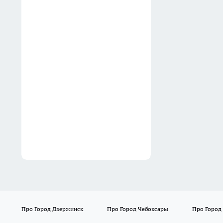
после целого дня
01:00
На спуске к метромосту в
Нижнем Новгороде
ограничат правую полосу до
конца сентября
00:52
Про Город Дзержинск
Про Город Чебоксары
Про Город