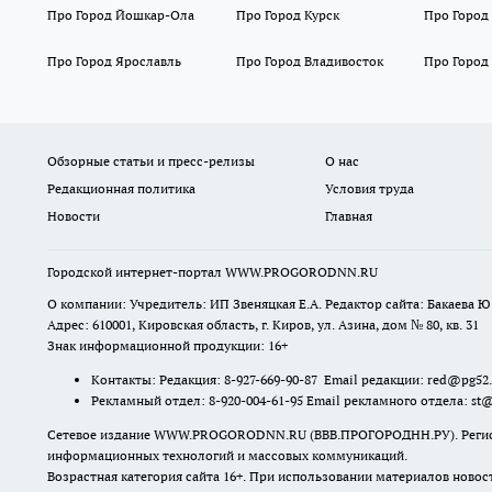
Про Город Йошкар-Ола
Про Город Курск
Про Город
Про Город Ярославль
Про Город Владивосток
Про Город
Обзорные статьи и пресс-релизы
О нас
Редакционная политика
Условия труда
Новости
Главная
Городской интернет-портал WWW.PROGORODNN.RU
О компании: Учредитель: ИП Звеняцкая Е.А. Редактор сайта: Бакаева Ю.
Адрес: 610001, Кировская область, г. Киров, ул. Азина, дом № 80, кв. 31
Знак информационной продукции: 16+
Контакты: Редакция: 8-927-669-90-87 Email редакции: red@pg52
Рекламный отдел: 8-920-004-61-95 Email рекламного отдела: st
Сетевое издание WWW.PROGORODNN.RU (ВВВ.ПРОГОРОДНН.РУ). Регистраци
информационных технологий и массовых коммуникаций.
Возрастная категория сайта 16+. При использовании материалов новос