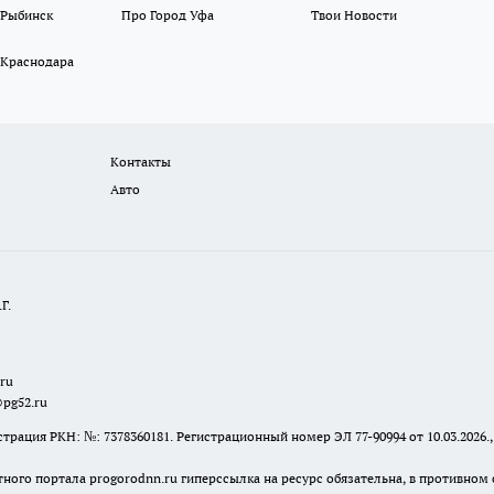
 Рыбинск
Про Город Уфа
Твои Новости
 Краснодара
Контакты
Авто
Г.
.ru
@pg52.ru
я РКН: №: 7378360181. Регистрационный номер ЭЛ 77-90994 от 10.03.2026., 
тного портала progorodnn.ru гиперссылка на ресурс обязательна
,
в противном 