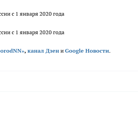
GorodNN»
,
канал Дзен
и
Google Новости
.