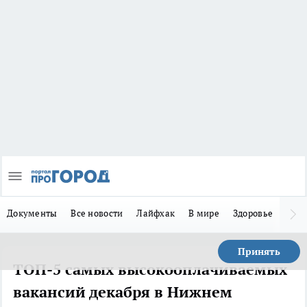
Документы
Все новости
Лайфхак
В мире
Здоровье
Зака
Принять
ТОП-5 самых высокооплачиваемых
вакансий декабря в Нижнем