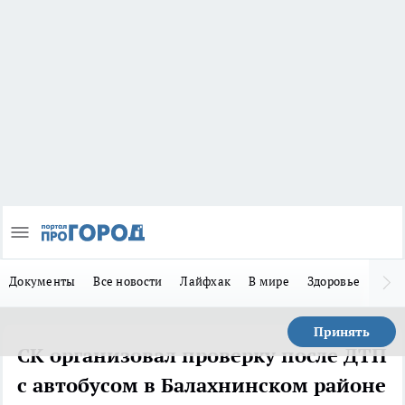
Документы
Все новости
Лайфхак
В мире
Здоровье
Зака
Принять
СК организовал проверку после ДТП
с автобусом в Балахнинском районе