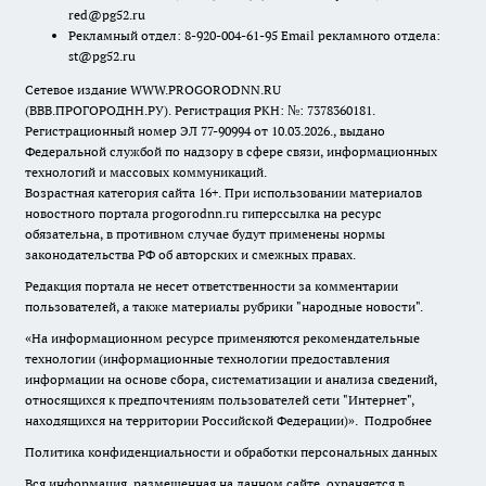
red@pg52.ru
Рекламный отдел: 8-920-004-61-95 Email рекламного отдела:
st@pg52.ru
Сетевое издание WWW.PROGORODNN.RU
(ВВВ.ПРОГОРОДНН.РУ). Регистрация РКН: №: 7378360181.
Регистрационный номер ЭЛ 77-90994 от 10.03.2026., выдано
Федеральной службой по надзору в сфере связи, информационных
технологий и массовых коммуникаций.
Возрастная категория сайта 16+. При использовании материалов
новостного портала progorodnn.ru гиперссылка на ресурс
обязательна
,
в противном случае будут применены нормы
законодательства РФ об авторских и смежных правах.
Редакция портала не несет ответственности за комментарии
пользователей, а также материалы рубрики "народные новости".
«На информационном ресурсе применяются рекомендательные
технологии (информационные технологии предоставления
информации на основе сбора, систематизации и анализа сведений,
относящихся к предпочтениям пользователей сети "Интернет",
находящихся на территории Российской Федерации)».
Подробнее
Политика конфиденциальности и обработки персональных данных
Вся информация, размещенная на данном сайте, охраняется в