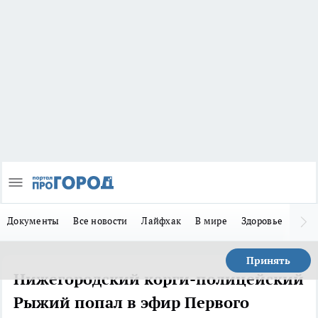
Документы
Все новости
Лайфхак
В мире
Здоровье
Зака
Принять
Нижегородский корги-полицейский
Рыжий попал в эфир Первого