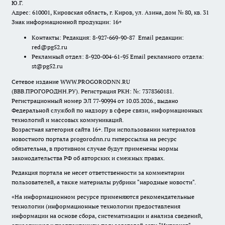
Ю.Г.
Адрес: 610001, Кировская область, г. Киров, ул. Азина, дом № 80, кв. 31
Знак информационной продукции: 16+
Контакты: Редакция: 8-927-669-90-87 Email редакции:
red@pg52.ru
Рекламный отдел: 8-920-004-61-95 Email рекламного отдела:
st@pg52.ru
Сетевое издание WWW.PROGORODNN.RU
(ВВВ.ПРОГОРОДНН.РУ). Регистрация РКН: №: 7378360181.
Регистрационный номер ЭЛ 77-90994 от 10.03.2026., выдано
Федеральной службой по надзору в сфере связи, информационных
технологий и массовых коммуникаций.
Возрастная категория сайта 16+. При использовании материалов
новостного портала progorodnn.ru гиперссылка на ресурс
обязательна
,
в противном случае будут применены нормы
законодательства РФ об авторских и смежных правах.
Редакция портала не несет ответственности за комментарии
пользователей, а также материалы рубрики "народные новости".
«На информационном ресурсе применяются рекомендательные
технологии (информационные технологии предоставления
информации на основе сбора, систематизации и анализа сведений,