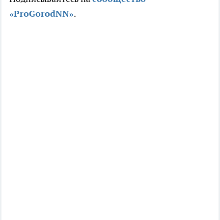
«ProGorodNN»
.