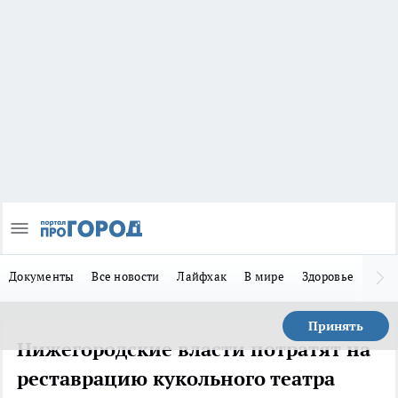
Документы
Все новости
Лайфхак
В мире
Здоровье
Зака
Принять
Нижегородские власти потратят на
реставрацию кукольного театра