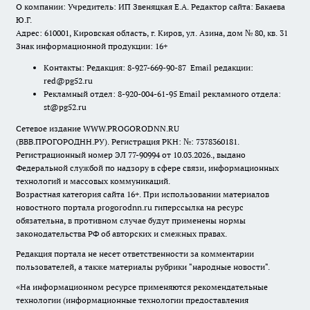
О компании: Учредитель: ИП Звеняцкая Е.А. Редактор сайта: Бакаева
Ю.Г.
Адрес: 610001, Кировская область, г. Киров, ул. Азина, дом № 80, кв. 31
Знак информационной продукции: 16+
Контакты: Редакция: 8-927-669-90-87 Email редакции:
red@pg52.ru
Рекламный отдел: 8-920-004-61-95 Email рекламного отдела:
st@pg52.ru
Сетевое издание WWW.PROGORODNN.RU
(ВВВ.ПРОГОРОДНН.РУ). Регистрация РКН: №: 7378360181.
Регистрационный номер ЭЛ 77-90994 от 10.03.2026., выдано
Федеральной службой по надзору в сфере связи, информационных
технологий и массовых коммуникаций.
Возрастная категория сайта 16+. При использовании материалов
новостного портала progorodnn.ru гиперссылка на ресурс
обязательна
,
в противном случае будут применены нормы
законодательства РФ об авторских и смежных правах.
Редакция портала не несет ответственности за комментарии
пользователей, а также материалы рубрики "народные новости".
«На информационном ресурсе применяются рекомендательные
технологии (информационные технологии предоставления