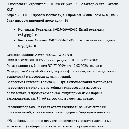
О компании: Учредитель: ИП Звеняцкая Е.А. Редактор сайта: Бакаева
Ю.Г.
Адрес: 610001, Кировская область, г. Киров, ул. Азина, дом № 80, кв. 31
Знак информационной продукции: 16+
Контакты: Редакция: 8-927-669-90-87 Email редакции:
red@pg52.ru
Рекламный отдел: 8-920-004-61-95 Email рекламного отдела:
st@pg52.ru
Сетевое издание WWW.PROGORODNN.RU
(ВВВ.ПРОГОРОДНН.РУ). Регистрация РКН: №: 7378360181.
Регистрационный номер ЭЛ 77-90994 от 10.03.2026., выдано
Федеральной службой по надзору в сфере связи, информационных
технологий и массовых коммуникаций.
Возрастная категория сайта 16+. При использовании материалов
новостного портала progorodnn.ru гиперссылка на ресурс
обязательна
,
в противном случае будут применены нормы
законодательства РФ об авторских и смежных правах.
Редакция портала не несет ответственности за комментарии
пользователей, а также материалы рубрики "народные новости".
«На информационном ресурсе применяются рекомендательные
технологии (информационные технологии предоставления