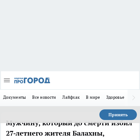
Документы
Все новости
Лайфхак
В мире
Здоровье
Зака
Принять
Мужчину, который до смерти избил
27-летнего жителя Балахны,