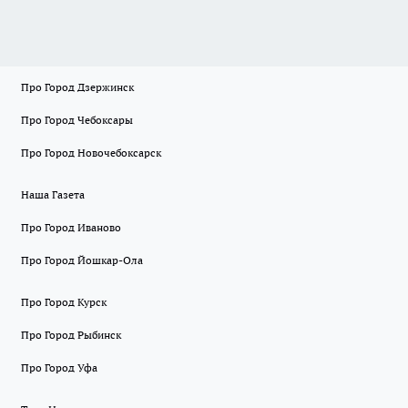
Про Город Дзержинск
Про Город Чебоксары
Про Город Новочебоксарск
Наша Газета
Про Город Иваново
Про Город Йошкар-Ола
Про Город Курск
Про Город Рыбинск
Про Город Уфа