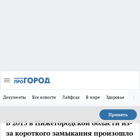
Документы
Все новости
Лайфхак
В мире
Здоровье
Зака
Принять
В 2013 в Нижегородской области из-
за короткого замыкания произошло