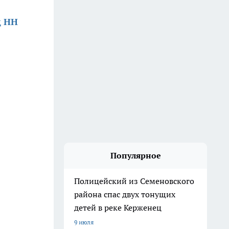
д НН
Популярное
Полицейский из Семеновского
района спас двух тонущих
детей в реке Керженец
9 июля