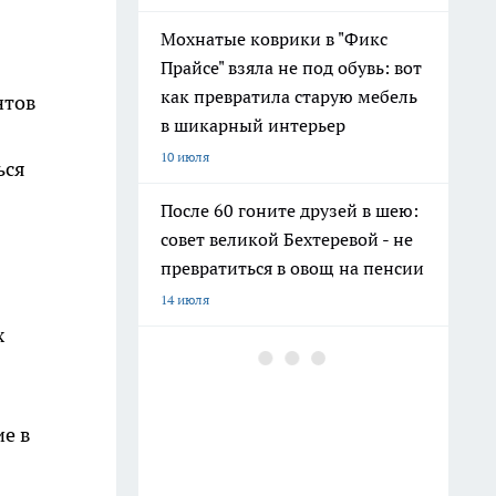
Мохнатые коврики в "Фикс
Прайсе" взяла не под обувь: вот
как превратила старую мебель
нтов
в шикарный интерьер
10 июля
ься
После 60 гоните друзей в шею:
совет великой Бехтеревой - не
превратиться в овощ на пенсии
14 июля
х
Гигант с нежной душой: как
создать белоснежную стену
цветов, от которой
ие в
невозможно отвести взгляд
13 июля