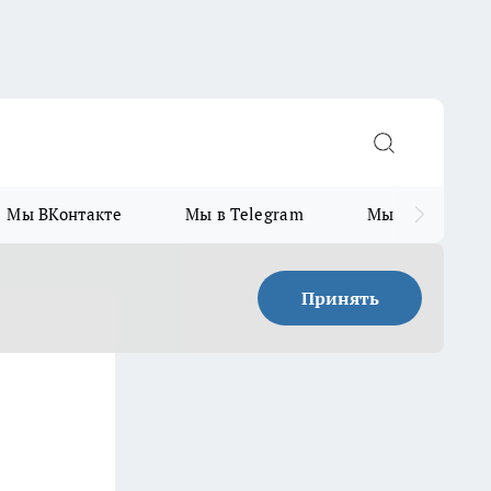
Мы ВКонтакте
Мы в Telegram
Мы в MAX
Принять