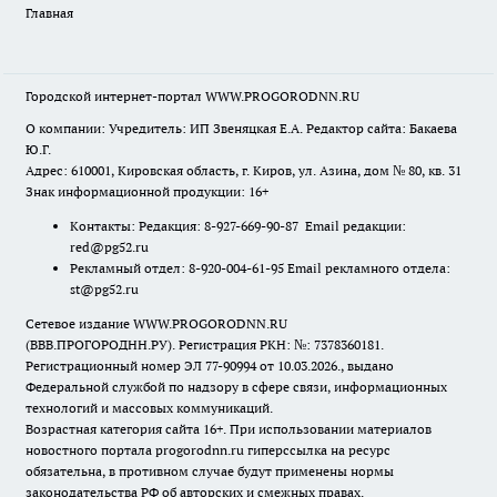
Главная
Городской интернет-портал WWW.PROGORODNN.RU
О компании: Учредитель: ИП Звеняцкая Е.А. Редактор сайта: Бакаева
Ю.Г.
Адрес: 610001, Кировская область, г. Киров, ул. Азина, дом № 80, кв. 31
Знак информационной продукции: 16+
Контакты: Редакция: 8-927-669-90-87 Email редакции:
red@pg52.ru
Рекламный отдел: 8-920-004-61-95 Email рекламного отдела:
st@pg52.ru
Сетевое издание WWW.PROGORODNN.RU
(ВВВ.ПРОГОРОДНН.РУ). Регистрация РКН: №: 7378360181.
Регистрационный номер ЭЛ 77-90994 от 10.03.2026., выдано
Федеральной службой по надзору в сфере связи, информационных
технологий и массовых коммуникаций.
Возрастная категория сайта 16+. При использовании материалов
новостного портала progorodnn.ru гиперссылка на ресурс
обязательна
,
в противном случае будут применены нормы
законодательства РФ об авторских и смежных правах.