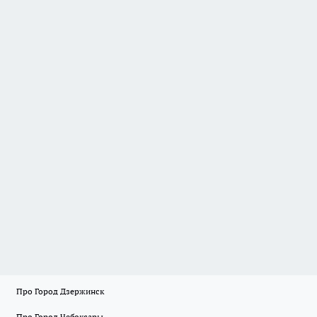
Про Город Дзержинск
Про Город Чебоксары