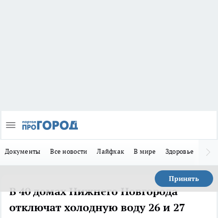
Документы
Все новости
Лайфхак
В мире
Здоровье
Зака
Принять
В 40 домах Нижнего Новгорода
отключат холодную воду 26 и 27