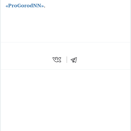
«ProGorodNN»
.