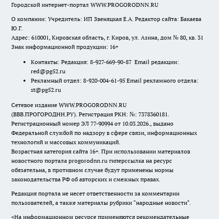
Городской интернет-портал WWW.PROGORODNN.RU
О компании: Учредитель: ИП Звеняцкая Е.А. Редактор сайта: Бакаева
Ю.Г.
Адрес: 610001, Кировская область, г. Киров, ул. Азина, дом № 80, кв. 31
Знак информационной продукции: 16+
Контакты: Редакция: 8-927-669-90-87 Email редакции:
red@pg52.ru
Рекламный отдел: 8-920-004-61-95 Email рекламного отдела:
st@pg52.ru
Сетевое издание WWW.PROGORODNN.RU
(ВВВ.ПРОГОРОДНН.РУ). Регистрация РКН: №: 7378360181.
Регистрационный номер ЭЛ 77-90994 от 10.03.2026., выдано
Федеральной службой по надзору в сфере связи, информационных
технологий и массовых коммуникаций.
Возрастная категория сайта 16+. При использовании материалов
новостного портала progorodnn.ru гиперссылка на ресурс
обязательна
,
в противном случае будут применены нормы
законодательства РФ об авторских и смежных правах.
Редакция портала не несет ответственности за комментарии
пользователей, а также материалы рубрики "народные новости".
«На информационном ресурсе применяются рекомендательные