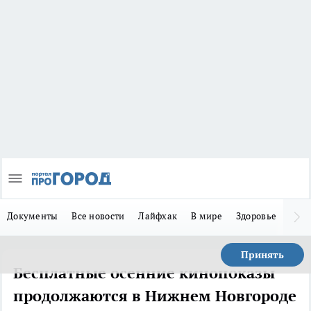
Документы
Все новости
Лайфхак
В мире
Здоровье
Зака
Принять
Бесплатные осенние кинопоказы
продолжаются в Нижнем Новгороде