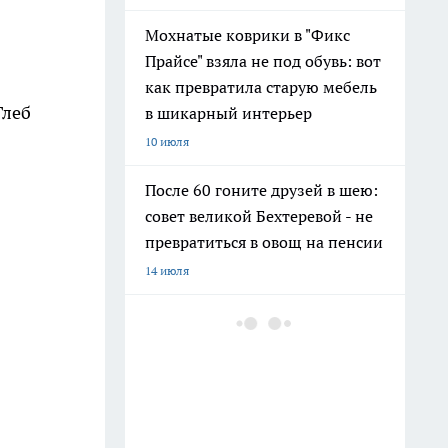
Мохнатые коврики в "Фикс
Прайсе" взяла не под обувь: вот
как превратила старую мебель
Глеб
в шикарный интерьер
10 июля
После 60 гоните друзей в шею:
совет великой Бехтеревой - не
превратиться в овощ на пенсии
14 июля
Гигант с нежной душой: как
создать белоснежную стену
цветов, от которой
невозможно отвести взгляд
13 июля