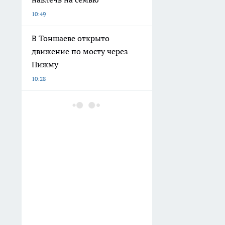
10:49
В Тоншаеве открыто
движение по мосту через
Пижму
10:28
Инвалид подал в суд на
нижегородское кафе, куда
его не пустили с собакой-
поводырем
10:28
19-летнего нижегородца
насмерть сбила электричка
09:39