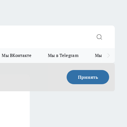
Мы ВКонтакте
Мы в Telegram
Мы в MAX
Принять