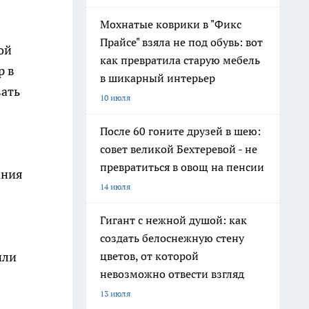
Мохнатые коврики в "Фикс
Прайсе" взяла не под обувь: вот
ой
как превратила старую мебель
р в
в шикарный интерьер
вать
10 июля
После 60 гоните друзей в шею:
совет великой Бехтеревой - не
превратиться в овощ на пенсии
ания
14 июля
Гигант с нежной душой: как
создать белоснежную стену
шли
цветов, от которой
невозможно отвести взгляд
13 июля