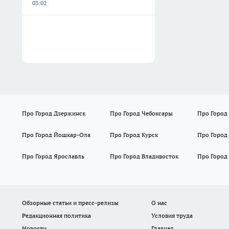
03:02
Про Город Дзержинск
Про Город Чебоксары
Про Город
Про Город Йошкар-Ола
Про Город Курск
Про Город
Про Город Ярославль
Про Город Владивосток
Про Город
Обзорные статьи и пресс-релизы
О нас
Редакционная политика
Условия труда
Новости
Главная