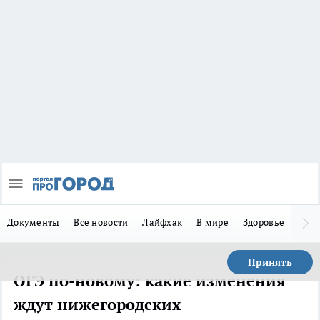
Документы
Все новости
Лайфхак
В мире
Здоровье
Зака
Принять
ОГЭ по-новому: какие изменения
ждут нижегородских