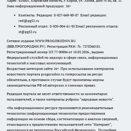
Адрес: 610001, Кировская область, г. Киров, ул. Азина, дом № 80, кв. 31
Знак информационной продукции: 16+
Контакты: Редакция: 8-927-669-90-87 Email редакции:
red@pg52.ru
Рекламный отдел: 8-920-004-61-95 Email рекламного отдела:
st@pg52.ru
Сетевое издание WWW.PROGORODNN.RU
(ВВВ.ПРОГОРОДНН.РУ). Регистрация РКН: №: 7378360181.
Регистрационный номер ЭЛ 77-90994 от 10.03.2026., выдано
Федеральной службой по надзору в сфере связи, информационных
технологий и массовых коммуникаций.
Возрастная категория сайта 16+. При использовании материалов
новостного портала progorodnn.ru гиперссылка на ресурс
обязательна
,
в противном случае будут применены нормы
законодательства РФ об авторских и смежных правах.
Редакция портала не несет ответственности за комментарии
пользователей, а также материалы рубрики "народные новости".
«На информационном ресурсе применяются рекомендательные
технологии (информационные технологии предоставления
информации на основе сбора, систематизации и анализа сведений,
относящихся к предпочтениям пользователей сети "Интернет",
находящихся на территории Российской Федерации)».
Подробнее