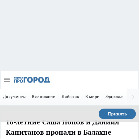
Документы
Все новости
Лайфхак
В мире
Здоровье
Зака
Принять
16-летние Саша Попов и Даниил
Капитанов пропали в Балахне