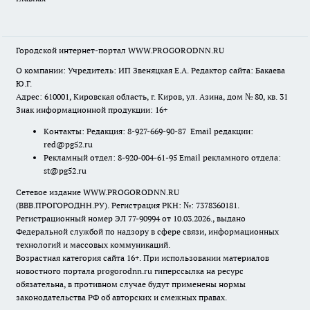
Городской интернет-портал WWW.PROGORODNN.RU
О компании: Учредитель: ИП Звеняцкая Е.А. Редактор сайта: Бакаева
Ю.Г.
Адрес: 610001, Кировская область, г. Киров, ул. Азина, дом № 80, кв. 31
Знак информационной продукции: 16+
Контакты: Редакция: 8-927-669-90-87 Email редакции:
red@pg52.ru
Рекламный отдел: 8-920-004-61-95 Email рекламного отдела:
st@pg52.ru
Сетевое издание WWW.PROGORODNN.RU
(ВВВ.ПРОГОРОДНН.РУ). Регистрация РКН: №: 7378360181.
Регистрационный номер ЭЛ 77-90994 от 10.03.2026., выдано
Федеральной службой по надзору в сфере связи, информационных
технологий и массовых коммуникаций.
Возрастная категория сайта 16+. При использовании материалов
новостного портала progorodnn.ru гиперссылка на ресурс
обязательна
,
в противном случае будут применены нормы
законодательства РФ об авторских и смежных правах.