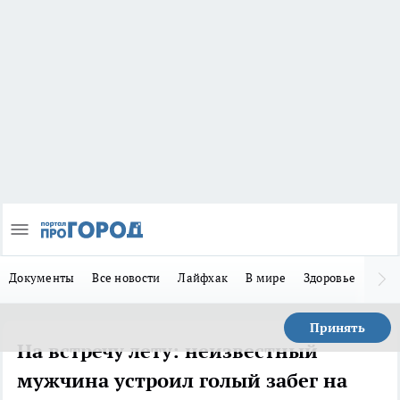
Документы
Все новости
Лайфхак
В мире
Здоровье
Зака
Принять
На встречу лету: неизвестный
мужчина устроил голый забег на