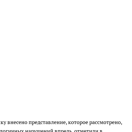
у внесено представление, которое рассмотрено,
логичных нарушений впредь, отметили в