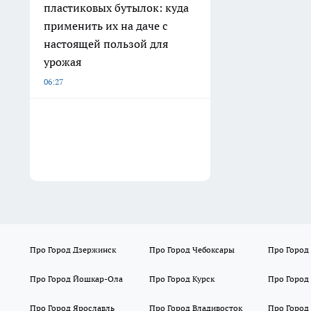
пластиковых бутылок: куда
применить их на даче с
настоящей пользой для
урожая
06:27
Про Город Дзержинск
Про Город Чебоксары
Про Город
Про Город Йошкар-Ола
Про Город Курск
Про Город
Про Город Ярославль
Про Город Владивосток
Про Город