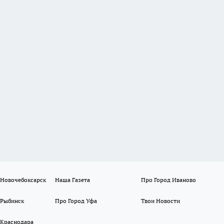
 Новочебоксарск
Наша Газета
Про Город Иваново
 Рыбинск
Про Город Уфа
Твои Новости
 Краснодара