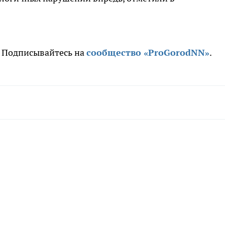
. Подписывайтесь на
сообщ
ество «ProGorodNN»
.