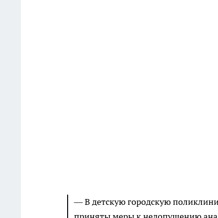
— В детскую городскую поликлиник
приняты меры к недопущению ана