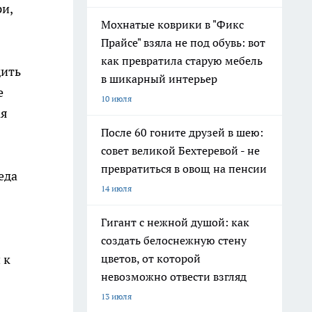
и,
Мохнатые коврики в "Фикс
Прайсе" взяла не под обувь: вот
как превратила старую мебель
дить
в шикарный интерьер
е
10 июля
ая
После 60 гоните друзей в шею:
совет великой Бехтеревой - не
превратиться в овощ на пенсии
еда
14 июля
Гигант с нежной душой: как
создать белоснежную стену
 к
цветов, от которой
невозможно отвести взгляд
13 июля