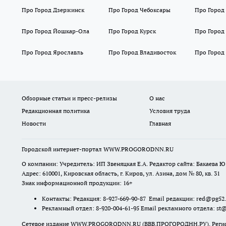
Про Город Дзержинск
Про Город Чебоксары
Про Город
Про Город Йошкар-Ола
Про Город Курск
Про Город
Про Город Ярославль
Про Город Владивосток
Про Город
Обзорные статьи и пресс-релизы
О нас
Редакционная политика
Условия труда
Новости
Главная
Городской интернет-портал WWW.PROGORODNN.RU
О компании: Учредитель: ИП Звеняцкая Е.А. Редактор сайта: Бакаева Ю.
Адрес: 610001, Кировская область, г. Киров, ул. Азина, дом № 80, кв. 31
Знак информационной продукции: 16+
Контакты: Редакция: 8-927-669-90-87 Email редакции: red@pg52
Рекламный отдел: 8-920-004-61-95 Email рекламного отдела: st
Сетевое издание WWW.PROGORODNN.RU (ВВВ.ПРОГОРОДНН.РУ). Регистраци