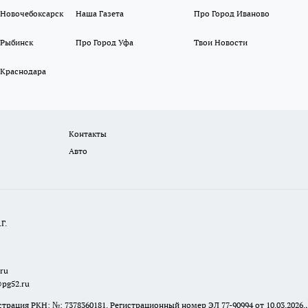
 Новочебоксарск
Наша Газета
Про Город Иваново
 Рыбинск
Про Город Уфа
Твои Новости
 Краснодара
Контакты
Авто
Г.
.ru
@pg52.ru
я РКН: №: 7378360181. Регистрационный номер ЭЛ 77-90994 от 10.03.2026., 