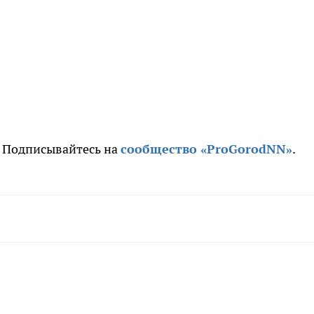
. Подписывайтесь на
сообщ
ество «ProGorodNN»
.