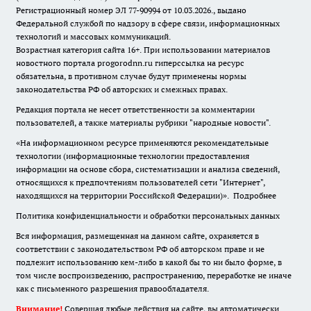
Регистрационный номер ЭЛ 77-90994 от 10.03.2026., выдано
Федеральной службой по надзору в сфере связи, информационных
технологий и массовых коммуникаций.
Возрастная категория сайта 16+. При использовании материалов
новостного портала progorodnn.ru гиперссылка на ресурс
обязательна
,
в противном случае будут применены нормы
законодательства РФ об авторских и смежных правах.
Редакция портала не несет ответственности за комментарии
пользователей, а также материалы рубрики "народные новости".
«На информационном ресурсе применяются рекомендательные
технологии (информационные технологии предоставления
информации на основе сбора, систематизации и анализа сведений,
относящихся к предпочтениям пользователей сети "Интернет",
находящихся на территории Российской Федерации)».
Подробнее
Политика конфиденциальности и обработки персональных данных
Вся информация, размещенная на данном сайте, охраняется в
соответствии с законодательством РФ об авторском праве и не
подлежит использованию кем-либо в какой бы то ни было форме, в
том числе воспроизведению, распространению, переработке не иначе
как с письменного разрешения правообладателя.
Внимание!
Совершая любые действия на сайте, вы автоматически