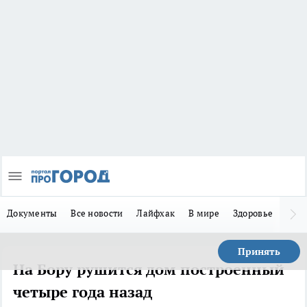
Документы
Все новости
Лайфхак
В мире
Здоровье
Зака
Принять
На Бору рушится дом построенный
четыре года назад