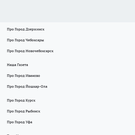
Про Город Дзержинск
Про Город Чебоксары
Про Город Новочебоксарск
Наша Газета
Про Город Иваново
Про Город Йошкар-Ола
Про Город Курск
Про Город Рыбинск
Про Город Уфа